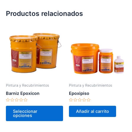
Productos relacionados
Este
producto
tiene
múltiples
variantes.
Las
opciones
se
pueden
Pintura y Recubrimientos
Pintura y Recubrimientos
elegir
Barniz Epoxicon
Epoxipiso
en
la
Valorado
Valorado
en
en
página
Seleccionar
Añadir al carrito
0
0
opciones
de
de
de
5
5
producto