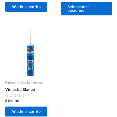
pá
0
0
de
de
de
Añadir al carrito
Seleccionar
5
5
opciones
pr
Pintura y Recubrimientos
Vinlastic Blanco
Valorado
$
129.00
en
0
de
Añadir al carrito
5