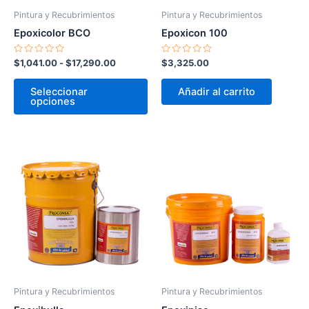
pueden
Pintura y Recubrimientos
Pintura y Recubrimientos
elegir
Epoxicolor BCO
Epoxicon 100
en
la
Valorado
Valorado
$
1,041.00
-
$
17,290.00
$
3,325.00
en
en
página
0
0
de
de
de
Seleccionar
Añadir al carrito
5
5
opciones
producto
Pintura y Recubrimientos
Pintura y Recubrimientos