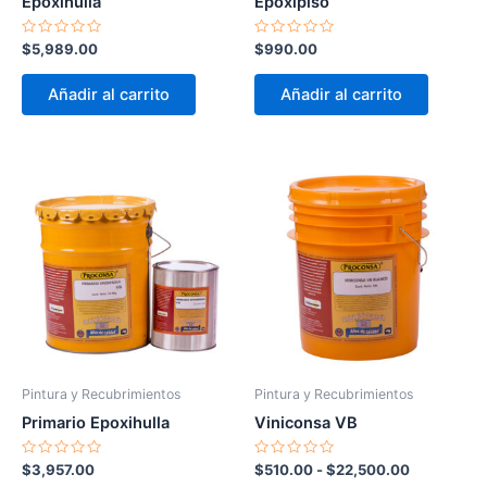
Epoxihulla
Epoxipiso
Valorado
Valorado
$
5,989.00
$
990.00
en
en
0
0
de
de
Añadir al carrito
Añadir al carrito
5
5
Rango
Es
de
pr
precios:
desde
tie
$510.00
múl
hasta
var
$22,500.0
La
op
se
pu
Pintura y Recubrimientos
Pintura y Recubrimientos
ele
Primario Epoxihulla
Viniconsa VB
en
la
Valorado
Valorado
$
3,957.00
$
510.00
-
$
22,500.00
en
en