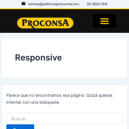
Buscar:
Ir
ventas@aditivosproconsa.mx
55 2620 1315
al
contenido
Responsive
Parece que no encontramos esa página. Quizá quieras
intentar con una búsqueda.