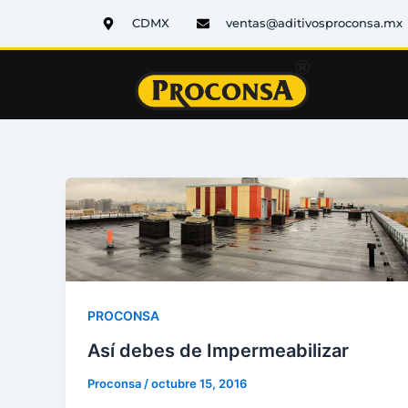
Ir
CDMX
ventas@aditivosproconsa.mx
al
contenido
PROCONSA
Así debes de Impermeabilizar
Proconsa
/
octubre 15, 2016